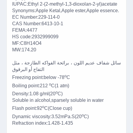
IUPAC:Ethyl 2-(2-methyl-1,3-dioxolan-2-yl)acetate
Synonyms:Apple Ketal,Apple ester,Apple essence.
EC Number:229-114-0
CAS Number:6413-10-1
FEMA:4477
HS code:2932999099
MF:C8H14O4
MW:174.20
سائل شفاف عديم اللون ، برائحة الفواكه الطازجة ، مثل
التفاح أو البرقوق
o
Freezing point:below -78
C
o
Boiling point:212
C(1 atm)
o
Density:1.08 g/ml(20
C)
Soluble in alcohol,sparsely soluble in water
o
Flash point:92
C(Close cup)
o
Dynamic viscosity:3.52mPa.S(20
C)
Refraction index:1.428-1.435