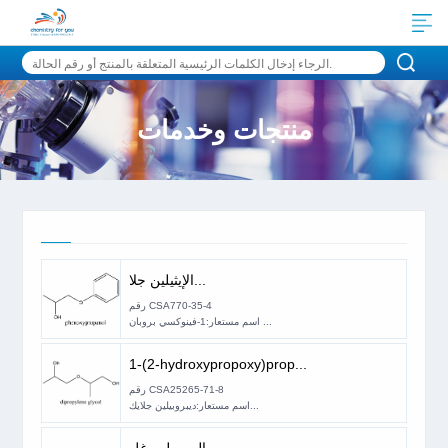
منتجات وخدمات
الإيثيلين جلا...
رقم CSA770-35-4
اسم مستعار:1-فينوكسي بروبان ...
1-(2-hydroxypropoxy)prop...
رقم CSA25265-71-8
اسم مستعار:ديبروبيلين جلايك...