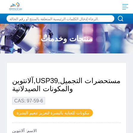
منتجات وخدمات
آلانتوين,USP39,مستحضرات التجميل
والمكونات الصيدلانية
CAS: 97-59-6
مكونات للعناية بالبشرة لتعزيز تنعيم البشرة
الاسم: آلانتوين