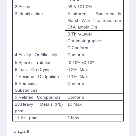
2.Assay
98.5-101.0%
3.Identification
A.Infrared Spectrum Is
March With The Spectrum
Of Allantoin Crs
B.Thin-Layer
Chromatographic
C.Conform
4.Acidity Or Alkalinity
Conform
5.Specific rotation
-0.10º~+0.10º
6.Loss On Drying
0.2% Max
7.Residue On Ignition
0.1% Max
8.Reducing
Conform
Substances
9.Related Compounds
Conform
10.Heavy Metals (Pb)
10 Max
ppm
11.As ppm
2 Max
التطبيقات