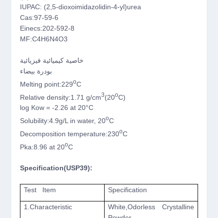
IUPAC: (2,5-dioxoimidazolidin-4-yl)urea
Cas:97-59-6
Einecs:202-592-8
MF:C4H6N4O3
خاصية كيميائية فيزيائية
بودرة بيضاء
o
Melting point:229
C
3
o
Relative density:1.71 g/cm
(20
C)
log Kow = -2.26 at 20°C
o
Solubility:4.9g/L in water, 20
C
o
Decomposition temperature:230
C
o
Pka:8.96 at 20
C
Specification(USP39):
Test Item
Specification
1.Characteristic
White,Odorless Crystalline
Powder