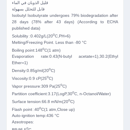
قليل الذوبان في الماء
قابل للتحلل بسهولة
Isobutyl Isobutyrate undergoes 79% biodegradation after
28 days (78% after 43 days) (According to ECHA
published data)
o
Solubility :0.402g/L(20
C,PH=6)
Melting/Freezing Point. Less than -80 °C
o
Boiling point:148
C(1 atm)
Evaporation rate:0.43(N-butyl acetate=1),30.2(Ethyl
Ether=1)
o
Density:0.85g/ml(20
C)
o
Viscosity:0.9 cP(25
C)
o
Vapor pressure:309 Pa(25
C)
o
Partition coefficient:3.17(LogP,30
C, n-Octanol/Water)
o
Surface tension:66.8 mN/m(20
C)
o
Flash point :40
C(1 atm,Close up)
Auto-ignition temp:436 °C
Azeotropes:
o
BP:95.5
C