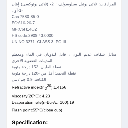
المرادفات: ثلاثي بوتيل سيلوسولف ؛ 2- (ثلاثي بوتوكسي) إيثان
-1-أول
Cas:7580-85-0
EC:616-26-7
MF:C6H14O2
HS code:2909.43.0000
UN NO.3271 CLASS 3 PG:III
سائل شفاف عديم اللون ، قابل للذوبان في الماء ومعظم
المذيبات العضوية الأخرى.
نقطة الغليان: 152 درجة مئوية
نقطة التجمد: أقل من -120 درجة مئوية
الكثافة: 0.9 جم / مل
20
Refractive index(n
):1.4156
D
o
Viscosity(20
C): 4.23
Evaporation rate(n-Bu-Ac=100):19
o
Flash point:55
C(close cup)
Specification: