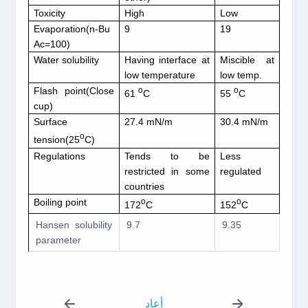
Toxicity
High
Low
Evaporation(n-Bu
9
19
Ac=100)
Water solubility
Having interface at
Miscible at
low temperature
low temp.
Flash point(Close
o
o
61
C
55
C
cup)
Surface
27.4 mN/m
30.4 mN/m
o
tension(25
C)
Regulations
Tends to be
Less
restricted in some
regulated
countries
Boiling point
o
o
172
C
152
C
Hansen solubility
9.7
9.35
parameter
أعاد