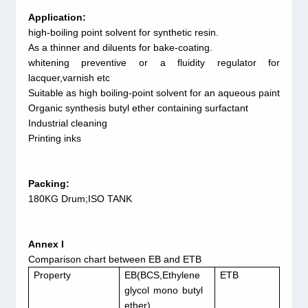
Application:
high-boiling point solvent for synthetic resin.
As a thinner and diluents for bake-coating.
whitening preventive or a fluidity regulator for
lacquer,varnish etc
Suitable as high boiling-point solvent for an aqueous paint
Organic synthesis butyl ether containing surfactant
Industrial cleaning
Printing inks
Packing:
180KG Drum;ISO TANK
Annex I
Comparison chart between EB and ETB
Property
EB(BCS,Ethylene
ETB
glycol mono butyl
ether)