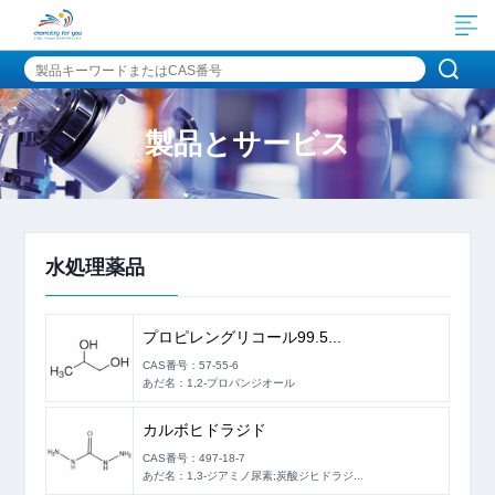
製品とサービス
水処理薬品
プロピレングリコール99.5...
CAS番号：57-55-6
あだ名：1,2-プロパンジオール
カルボヒドラジド
CAS番号：497-18-7
あだ名：1,3-ジアミノ尿素;炭酸ジヒドラジ...