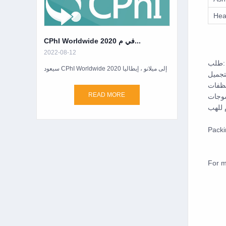
Hea
CPhI Worldwide 2020 في م...
2022-08-12
طلب:
سيعود CPhI Worldwide 2020 إلى ميلانو ، إيطاليا
جميل
ظفات
READ MORE
وجات
 للهب
Packi
For m