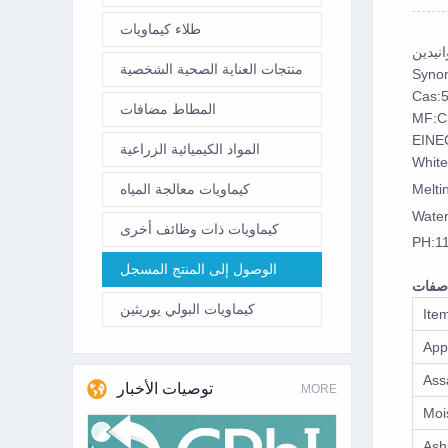
طلاء كيماويات
انيدين
منتجات العناية الصحية الشخصية
Synon
Cas:
المطاط مضافات
MF:C
EINE
المواد الكيميائية الزراعية
White
Melti
كيماويات معالجة المياه
Water
كيماويات ذات وظائف أخرى
PH:11
الوصول إلى المنتج المسجل
صفات
كيماويات البولي يوريثين
Ite
App
Ass
توصيات الأخبار
MORE
Moi
Ash