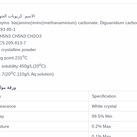
الاسم: كربونات الجو
yms: bis(amino(imino)methanaminium) carbonate, Diguanidium carbo
593-85-1
H5N3.CH5N3.CH2O3
CS:209-813-7
 crystalline powder
o
ng point:231
C
o
 solubility:450g/L(20
C)
o
.7(20
C,110g/L Aq.solution)
ورقة موا
m
Specification
earance
White crystal
ay
99.5% Min
sture
0.2% Max
0.1% Max