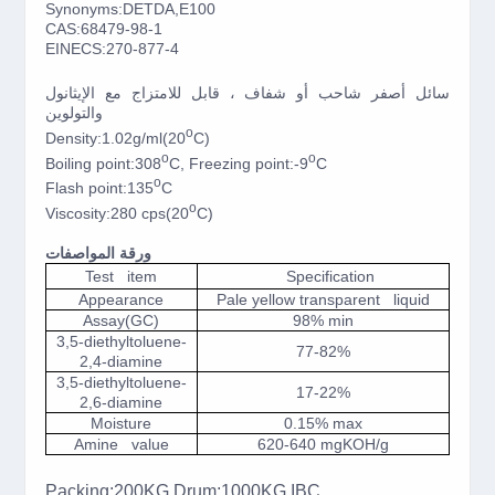
Synonyms:DETDA,E100
CAS:68479-98-1
EINECS:270-877-4
سائل أصفر شاحب أو شفاف ، قابل للامتزاج مع الإيثانول
والتولوين
o
Density:1.02g/ml(20
C)
o
o
Boiling point:308
C, Freezing point:-9
C
o
Flash point:135
C
o
Viscosity:280 cps(20
C)
ورقة المواصفات
Test item
Specification
Appearance
Pale yellow transparent liquid
Assay(GC)
98% min
3,5-diethyltoluene-
77-82%
2,4-diamine
3,5-diethyltoluene-
17-22%
2,6-diamine
Moisture
0.15% max
Amine value
620-640 mgKOH/g
Packing:200KG Drum;1000KG IBC