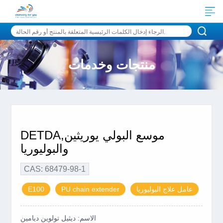
منتجات وخدمات
DETDA,موسع البولي يوريثين
والبوليوريا
CAS: 68479-98-1
عامل علاج البوليوريا
PU chain extender
E100
الاسم: ديثيل تولوين ديامين