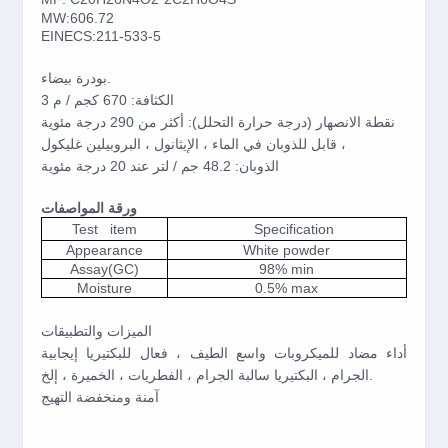
MW:606.72
EINECS:211-533-5
بودرة بيضاء.
الكثافة: 670 كجم / م 3
نقطة الانصهار (درجة حرارة التحلل): أكثر من 290 درجة مئوية
قابل للذوبان في الماء ، الإيثانول ، البروبيلين غليكول ،
الذوبان: 48.2 جم / لتر عند 20 درجة مئوية
ورقة المواصفات
Test item
Specification
Appearance
White powder
Assay(GC)
98% min
Moisture
0.5% max
الميزات والتطبيقات
أداء مضاد للميكروبات واسع الطيف ، فعال للبكتيريا إيجابية
الجرام ، البكتيريا سالبة الجرام ، الفطريات ، الخميرة ، إلخ.
آمنة ومنخفضة التهيج