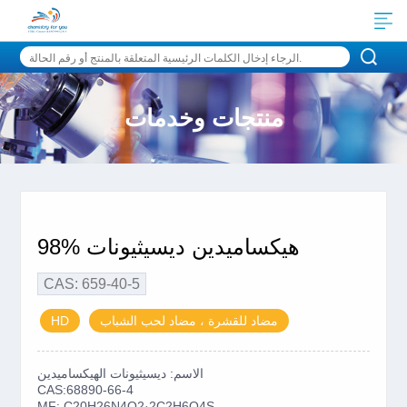
منتجات وخدمات
هيكساميدين ديسيثيونات %98
CAS: 659-40-5
مضاد للقشرة ، مضاد لحب الشباب
HD
الاسم: ديسيثيونات الهيكساميدين
CAS:68890-66-4
MF:
C20H26N4O2
2C2H6O4S
·