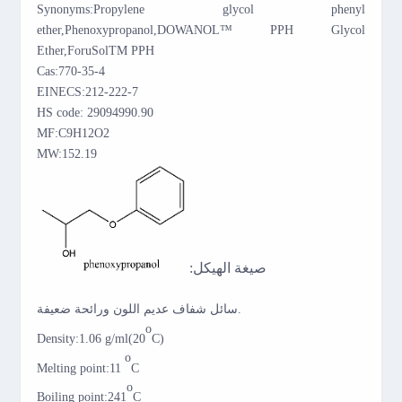
Synonyms:Propylene glycol phenyl
ether,Phenoxypropanol,DOWANOL™ PPH Glycol
Ether,ForuSolTM PPH
Cas:770-35-4
EINECS:212-222-7
HS code: 29094990.90
MF:C9H12O2
MW:152.19
:صيغة الهيكل
سائل شفاف عديم اللون ورائحة ضعيفة.
o
D
ensity
:1.06 g/ml(20
C)
o
M
elting point
:11
C
o
B
oiling point
:241
C