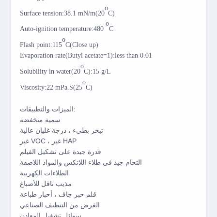
o
Surface tension:38.1 mN/m(20
C)
o
Auto-ignition temperature:480
C
o
Flash point:115
C(Close up)
Evaporation rate(Butyl acetate=1):less than 0.01
o
Solubility in water(20
C):15 g/L
o
Viscosity:22 mPa.S(25
C)
الميزات والتطبيقات:
سمية منخفضة
تبخر بطيء ، درجة غليان عالية
غير VOC ، غير HAP
قدرة جيدة على تشكيل الفيلم
التحام جيد في طلاء اللاتكس والمواد اللاصقة
الطلاءات الكهربية
مذيب ناقل للأصباغ
قلم حبر جاف ، أحبار طباعة
الغرض من التنظيف الصناعي
سوائل تشغيل المعادن