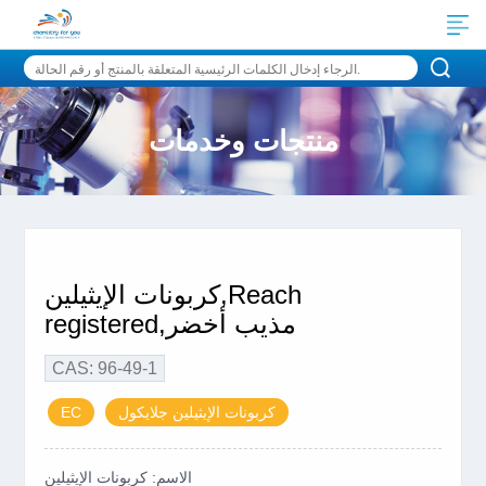
منتجات وخدمات
كربونات الإيثيلين,Reach
registered,مذيب أخضر
CAS: 96-49-1
كربونات الإيثيلين جلايكول
EC
الاسم: كربونات الإيثيلين