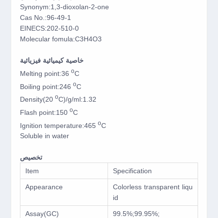
Synonym:1,3-dioxolan-2-one
Cas No.:96-49-1
EINECS:202-510-0
Molecular fomula:C3H4O3
خاصية كيميائية فيزيائية
o
Melting point:36
C
o
Boiling point:246
C
o
Density(20
C)/g/ml:1.32
o
Flash point:150
C
o
Ignition temperature:465
C
Soluble in water
تخصيص
Item
Specification
Appearance
Colorless transparent liqu
id
Assay(GC)
99.5%;99.95%;