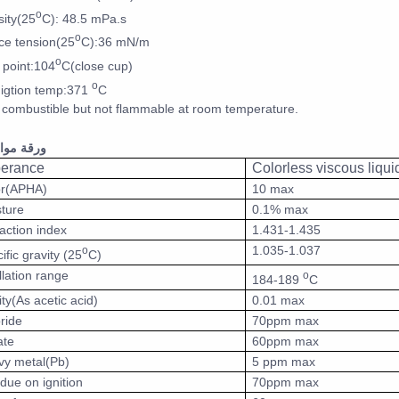
o
sity(25
C): 48.5 mPa.s
o
ce tension(25
C):36 mN/m
o
 point:104
C(close cup)
o
igtion temp:371
C
 combustible but not flammable at room temperature.
ورقة موا
erance
Colorless viscous liqui
or(APHA)
10 max
ture
0.1% max
action index
1.431-1.435
1.035-1.037
o
ific gravity (25
C)
illation range
o
184-189
C
ity(As acetic acid)
0.01 max
ride
70ppm max
ate
60ppm max
vy metal(Pb)
5 ppm max
due on ignition
70ppm max