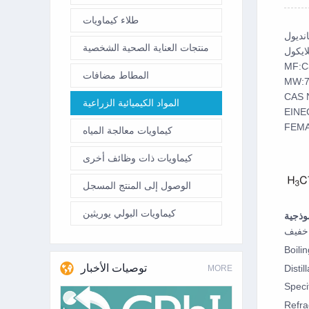
طلاء كيماويات
منتجات العناية الصحية الشخصية
MF:C
المطاط مضافات
MW:7
CAS N
المواد الكيميائية الزراعية
EINE
FEMA
كيماويات معالجة المياه
كيماويات ذات وظائف أخرى
الوصول إلى المنتج المسجل
كيماويات البولي يوريثين
موذجية
Boili
توصيات الأخبار
Disti
MORE
Speci
Refra