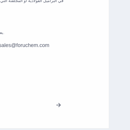
في البراميل الفولاذية أو المجلفنة التي يبلغ وزنها 215 كجم (حمولة الحاوية 20 رسومًا عبارة عن 0
بعيدًا عن مصدر الاشتعال وأشعة الشمس المباشرة حافظ على المكان جافًا وجيد التهوية.
at sales@foruchem.com