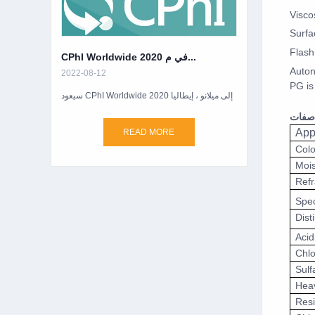
Visco
Surfa
Flash
CPhI Worldwide 2020 في م...
Auton
2022-08-12
PG is
سيعود CPhI Worldwide 2020 إلى ميلانو ، إيطاليا
صفات
App
READ MORE
Col
Mois
Refr
Spec
Dist
Acid
Chlo
Sulf
Hea
Resi