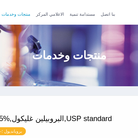
بنا اتصل
مستدامة تنمية
الاعلامي المركز
منتجات وخدمات
منتجات وخدمات
البروبيلين غليكول,%99.5,USP standard
1،2-بروبانديول ؛