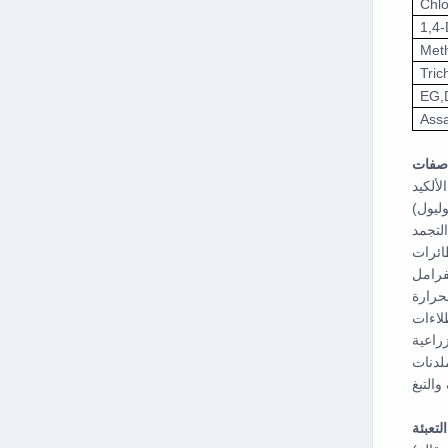
Chl
1,4-
Meth
Tric
EG,
Ass
صفات
لألكيد
وليول)
لتجمد
ائرات
فرامل
حرارة
لاءات
راعية
لدنات
التبغ
التعبئة