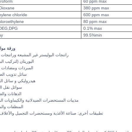
oroform
60 ppm max
Dioxane
380 ppm max
ylene chloride
600 ppm max
hloroethylene
80 ppm max
DEG,DPG
0.1% max
ay
99.5%min
ورقة موا
راتنجات البوليستر غير المشبعة وراتنجات ا
اليوريثان (لتركيب الب
المبردات ومضادات ا
سائل تذويب الط
هيدروليكي و سائل ال
سوائل نقل ال
الدهانات والط
مذيبات المستحضرات الصيدلانية والكيماويات الز
المنظفات والم
تطبيقات أخرى: صناعة الأغذية ومستحضرات التجميل والأعلاف و