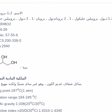
الاسم: 1،2-بروبانديول
3H8O2
6.09
o.:57-55-6
CS:200-338-0
:2940
：بنية
الملكية المادية الن
سائل شفاف عديم اللون ، وهو غير سام نسبيًا ولكنه مهيج خفيف.
o
ng point:187
C(1 atm)
o
llation range:184-189
C
o
o
fic gravity:1.038(20
C/20
C)
o
ctive index n20/D(20
C):1.4310-1.4340